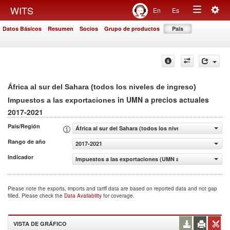
Togg
WITS
En
Es
Toggle
navig
Datos Básicos
Resumen
Socios
Grupo de productos
País
navigation
África al sur del Sahara (todos los niveles de ingreso)
in UMN a precios actuales
Impuestos a las exportaciones
2017-2021
País/Región
África al sur del Sahara (todos los niveles de ingreso)
Rango de año
2017-2021
Indicador
Impuestos a las exportaciones (UMN a precios actuales)
Please note the exports, imports and tariff data are based on reported data and not gap
filled. Please check the
Data Availability
for coverage.
VISTA DE GRÁFICO