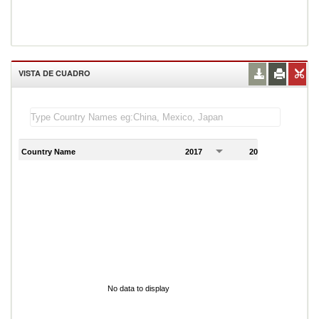
VISTA DE CUADRO
Country Name
2017
2018
2
No data to display