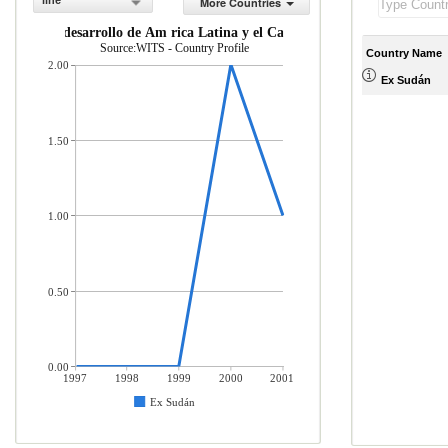
line
More Countries
om as en desarrollo de Am rica Latina y el Caribe (% del total de merca
Source:WITS - Country Profile
Country Name
2.00
Ex Sudán
1.50
1.00
0.50
0.00
1997
1998
1999
2000
2001
Ex Sudán