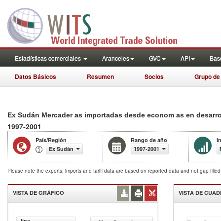
Estadísticas comerciales
Aranceles
GVC
API
Base
Datos Básicos
Resumen
Socios
Grupo de
Ex Sudán Mercader as importadas desde econom as en desarroll
1997-2001
País/Región
Rango de año
I
Ex Sudán
1997-2001
Please note the exports, imports and tariff data are based on reported data and not gap fille
VISTA DE GRÁFICO
VISTA DE CUA