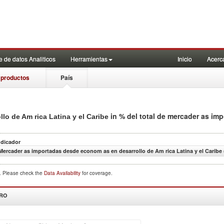
 de datos Analiticos
Herramientas
Inicio
Acerc
 productos
País
in % del total de mercader as im
o de Am rica Latina y el Caribe
ndicador
Mercader as importadas desde econom as en desarrollo de Am rica Latina y el Caribe 
d. Please check the
Data Availability
for coverage.
DRO