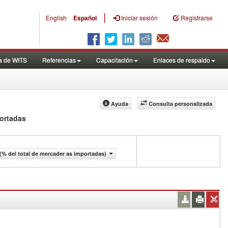
|
English
Español
Iniciar sesión
Registrarse
a de WITS
Referencias
Capacitación
Enlaces de respaldo
Ayuda
Consulta personalizada
portadas
(% del total de mercader as importadas)