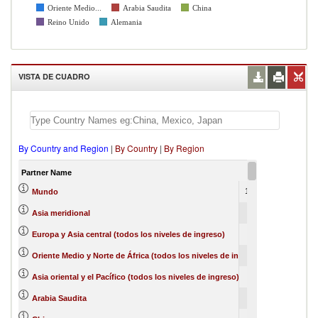
Oriente Medio...
Arabia Saudita
China
Reino Unido
Alemania
VISTA DE CUADRO
By Country and Region
|
By Country
|
By Region
Partner Name
1997
1998
1633988
84534
Mundo
556321
133
Asia meridional
512207
Europa y Asia central (todos los niveles de ingreso)
467299
29831
Oriente Medio y Norte de África (todos los niveles de ingreso)
332532
33614
Asia oriental y el Pacífico (todos los niveles de ingreso)
197362
Arabia Saudita