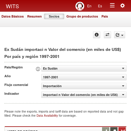
Togg
WITS
En
Es
Toggle
navig
Datos Básicos
Resumen
Socios
Grupo de productos
País
navigation
Ex Sudán importaci n Valor del comercio (en miles de US$)
1997-2001
Por país y región
País/Región
Ex Sudán
Año
1997-2001
Flujo comercial
Importación
Indicador
importaci n Valor del comercio (en miles de US$)
Please note the exports, imports and tariff data are based on reported data and not gap
filled. Please check the
Data Availability
for coverage.