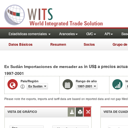
Estadísticas comerciales
Aranceles
GVC
API
Base
Datos Básicos
Resumen
Socios
Grupo de
in US$ a precios actua
Ex Sudán Importaciones de mercader as
1997-2001
País/Región
Rango de año
I
Ex Sudán
1997-2001
Please note the exports, imports and tariff data are based on reported data and not gap fille
VISTA DE GRÁFICO
VISTA DE CUA