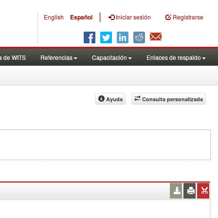
|
English
Español
Iniciar sesión
Registrarse
a de WITS
Referencias
Capacitación
Enlaces de respaldo
Ayuda
Consulta personalizada