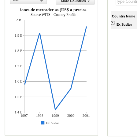
line
More Countries
Importaciones de mercader as (US$ a precios actuales)
Source:WITS - Country Profile
Country Name
2 B
Ex Sudán
1.9 B
1.8 B
1.7 B
1.6 B
1.5 B
1.4 B
1997
1998
1999
2000
2001
Ex Sudán