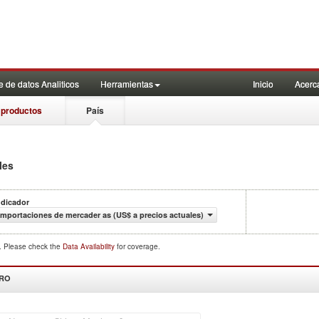
 de datos Analiticos
Herramientas
Inicio
Acerc
 productos
País
les
ndicador
Importaciones de mercader as (US$ a precios actuales)
d. Please check the
Data Availability
for coverage.
DRO