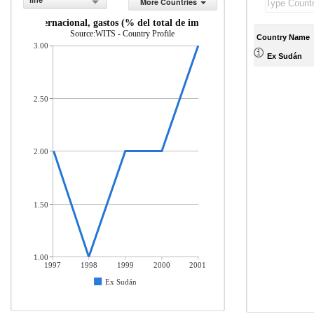
line
More Countries
urismo internacional, gastos (% del total de importaciones)
Source:WITS - Country Profile
Country Name
3.00
Ex Sudán
2.50
2.00
1.50
1.00
1997
1998
1999
2000
2001
Ex Sudán