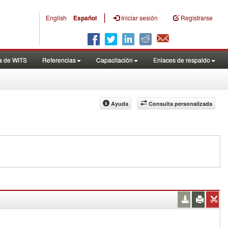
|
English
Español
Iniciar sesión
Registrarse
a de WITS
Referencias
Capacitación
Enlaces de respaldo
Ayuda
Consulta personalizada