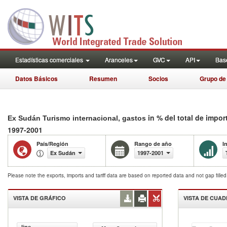
Estadísticas comerciales
Aranceles
GVC
API
Base
Datos Básicos
Resumen
Socios
Grupo de
in % del total de impo
Ex Sudán Turismo internacional, gastos
1997-2001
País/Región
Rango de año
I
Ex Sudán
1997-2001
Please note the exports, imports and tariff data are based on reported data and not gap fille
VISTA DE GRÁFICO
VISTA DE CUA