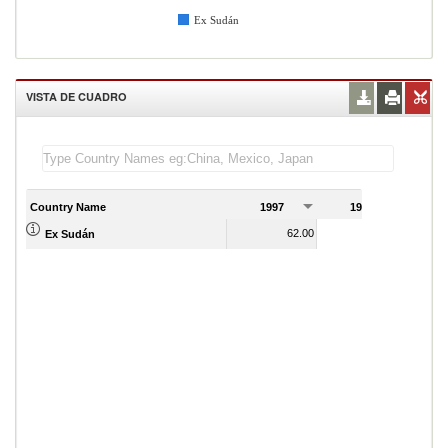
Ex Sudán
VISTA DE CUADRO
Country Name
1997
1998
1
62.00
18.00
Ex Sudán