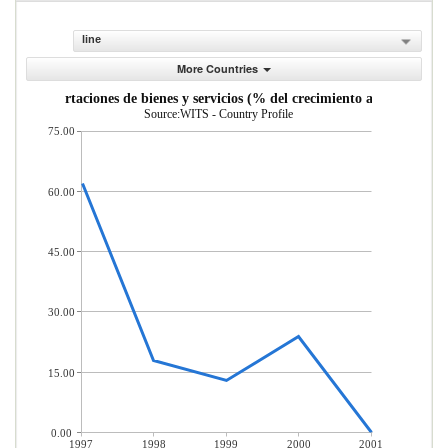
line
More Countries
Importaciones de bienes y servicios (% del crecimiento anual)
Source:WITS - Country Profile
75.00
60.00
45.00
30.00
15.00
0.00
1997
1998
1999
2000
2001