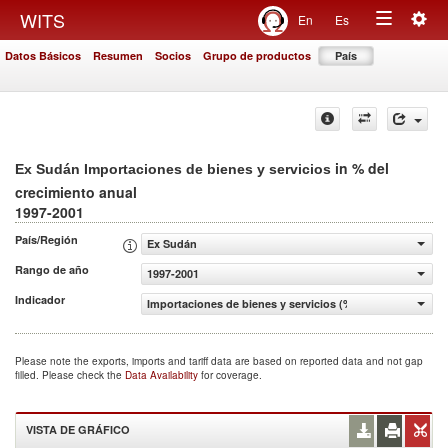
Togg
WITS
En
Es
Toggle
navig
Datos Básicos
Resumen
Socios
Grupo de productos
País
navigation
in % del
Ex Sudán Importaciones de bienes y servicios
crecimiento anual
1997-2001
País/Región
Ex Sudán
Rango de año
1997-2001
Indicador
Importaciones de bienes y servicios (% del crecimiento a
Please note the exports, imports and tariff data are based on reported data and not gap
filled. Please check the
Data Availability
for coverage.
VISTA DE GRÁFICO