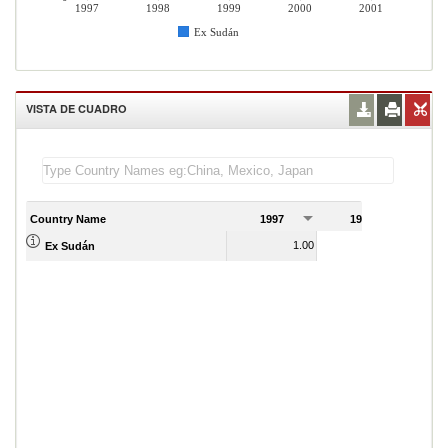
1997
1998
1999
2000
2001
Ex Sudán
VISTA DE CUADRO
Country Name
1997
1998
1
1.00
1.00
Ex Sudán