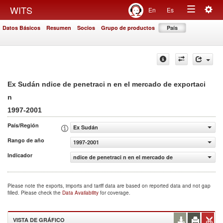
Togg
WITS
En
Es
Toggle
navig
Datos Básicos
Resumen
Socios
Grupo de productos
País
navigation
Ex Sudán ndice de penetraci n en el mercado de exportaci
n
1997-2001
País/Región
Ex Sudán
Rango de año
1997-2001
Indicador
ndice de penetraci n en el mercado de exportaci n
Please note the exports, imports and tariff data are based on reported data and not gap
filled. Please check the
Data Availability
for coverage.
VISTA DE GRÁFICO