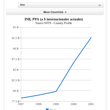
line
More Countries
INB, PPA (a $ internacionales actuales)
Source:WITS - Country Profile
95 B
92.5 B
90 B
87.5 B
85 B
82.5 B
80 B
77.5 B
1997
1998
1999
2000
2001