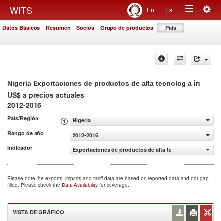
Togg
WITS
En
Es
Toggle
navig
Datos Básicos
Resumen
Socios
Grupo de productos
País
navigation
in
Nigeria Exportaciones de productos de alta tecnolog a
US$ a precios actuales
2012-2016
País/Región
Nigeria
Rango de año
2012-2016
Indicador
Exportaciones de productos de alta tecnolog a (US$ a pr
Please note the exports, imports and tariff data are based on reported data and not gap
filled. Please check the
Data Availability
for coverage.
VISTA DE GRÁFICO