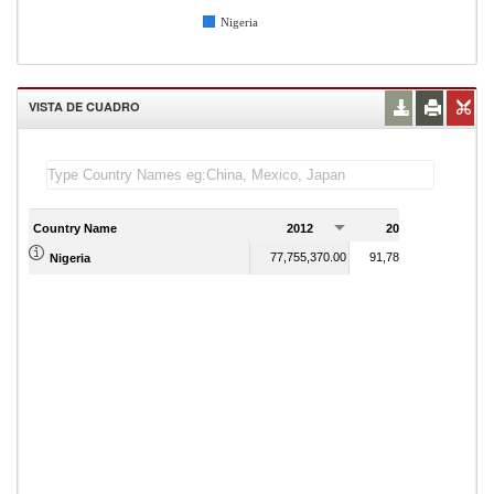
Nigeria
VISTA DE CUADRO
Country Name
2012
2013
2
77,755,370.00
91,782,074.00
Nigeria