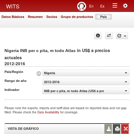
Togg
WITS
En
Es
Toggle
navig
Datos Básicos
Resumen
Socios
Grupo de productos
País
navigation
in US$ a precios
Nigeria INB per c pita, m todo Atlas
actuales
2012-2016
País/Región
Nigeria
Rango de año
2012-2016
Indicador
INB per c pita, m todo Atlas (US$ a precios actuales)
Please note the exports, imports and tariff data are based on reported data and not gap
filled. Please check the
Data Availability
for coverage.
VISTA DE GRÁFICO