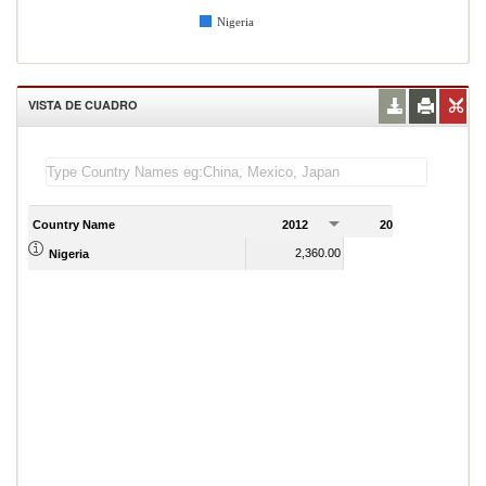
Nigeria
VISTA DE CUADRO
Country Name
2012
2013
2
2,360.00
2,600.00
Nigeria