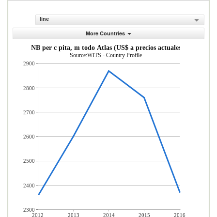
line
More Countries
INB per c pita, m todo Atlas (US$ a precios actuales)
Source:WITS - Country Profile
2900
2800
2700
2600
2500
2400
2300
2012
2013
2014
2015
2016