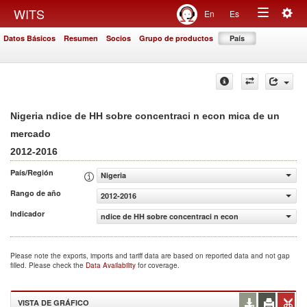
Togg
WITS
En
Es
Toggle
navig
Datos Básicos
Resumen
Socios
Grupo de productos
País
navigation
Nigeria ndice de HH sobre concentraci n econ mica de un
mercado
2012-2016
País/Región
Nigeria
Rango de año
2012-2016
Indicador
ndice de HH sobre concentraci n econ mica de un merca
Please note the exports, imports and tariff data are based on reported data and not gap
filled. Please check the
Data Availability
for coverage.
VISTA DE GRÁFICO