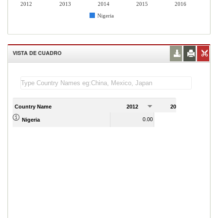
2012
2013
2014
2015
2016
Nigeria
VISTA DE CUADRO
Country Name
2012
2013
2
0.00
0.00
Nigeria