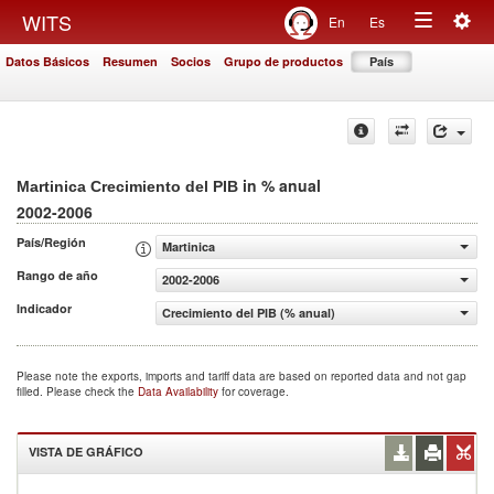
Togg
WITS
En
Es
Toggle
navig
Datos Básicos
Resumen
Socios
Grupo de productos
País
navigation
in % anual
Martinica Crecimiento del PIB
2002-2006
País/Región
Martinica
Rango de año
2002-2006
Indicador
Crecimiento del PIB (% anual)
Please note the exports, imports and tariff data are based on reported data and not gap
filled. Please check the
Data Availability
for coverage.
VISTA DE GRÁFICO