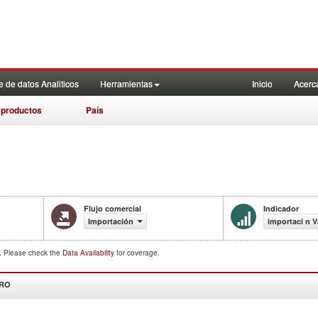
 de datos Analiticos
Herramientas
Inicio
Acerc
 productos
País
Flujo comercial
Indicador
Importación
importaci n V
d. Please check the
Data Availability
for coverage.
DRO