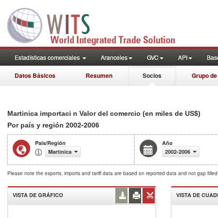
Estadísticas comerciales
Aranceles
GVC
API
Base
Datos Básicos
Resumen
Socios
Grupo de
Martinica importaci n Valor del comercio (en miles de US$)
2002-2006
Por país y región
País/Región
Año
Martinica
2002-2006
Please note the exports, imports and tariff data are based on reported data and not gap fille
VISTA DE GRÁFICO
VISTA DE CUA