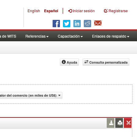
|
English
Español
Iniciar sesión
Registrarse
a de WITS
Referencias
Capacitación
Enlaces de respaldo
Ayuda
Consulta personalizada
alor del comercio (en miles de US$)