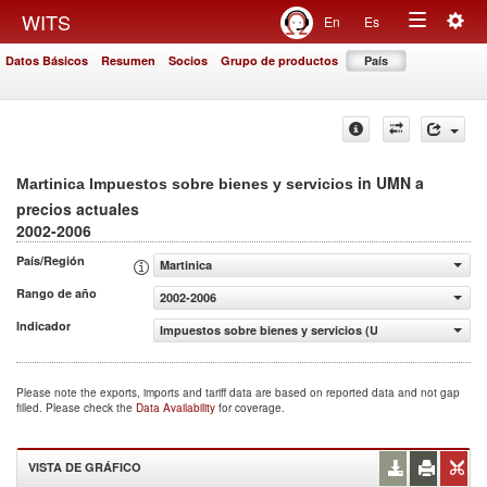
Togg
WITS
En
Es
Toggle
navig
Datos Básicos
Resumen
Socios
Grupo de productos
País
navigation
in UMN a
Martinica Impuestos sobre bienes y servicios
precios actuales
2002-2006
País/Región
Martinica
Rango de año
2002-2006
Indicador
Impuestos sobre bienes y servicios (UMN a precios actua
Please note the exports, imports and tariff data are based on reported data and not gap
filled. Please check the
Data Availability
for coverage.
VISTA DE GRÁFICO