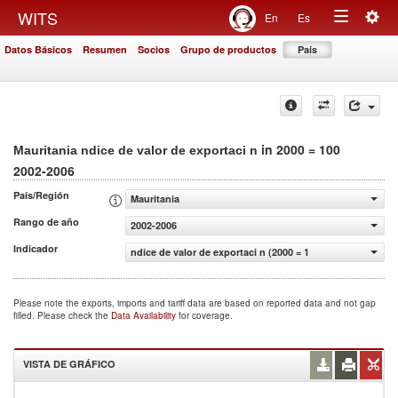
Togg
WITS
En
Es
Toggle
navig
Datos Básicos
Resumen
Socios
Grupo de productos
País
navigation
in 2000 = 100
Mauritania ndice de valor de exportaci n
2002-2006
País/Región
Mauritania
Rango de año
2002-2006
Indicador
ndice de valor de exportaci n (2000 = 100)
Please note the exports, imports and tariff data are based on reported data and not gap
filled. Please check the
Data Availability
for coverage.
VISTA DE GRÁFICO