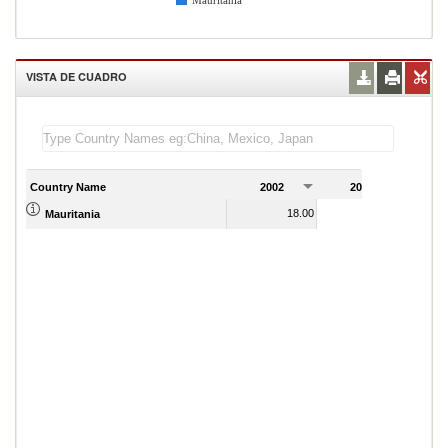
Mauritania
VISTA DE CUADRO
Country Name
2002
2003
2
18.00
17.00
Mauritania