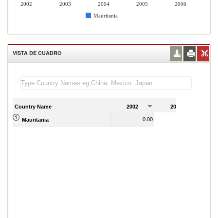
2002
2003
2004
2005
2006
Mauritania
VISTA DE CUADRO
Country Name
2002
2003
2
0.00
0.00
Mauritania