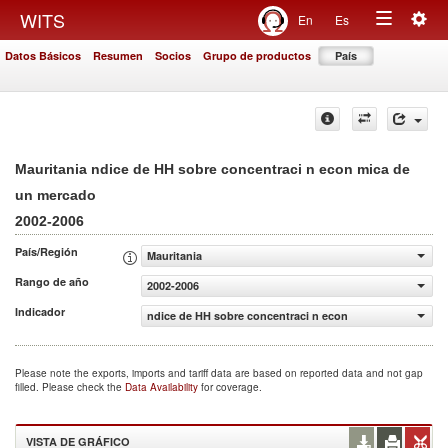
Togg
WITS
En
Es
Toggle
navig
Datos Básicos
Resumen
Socios
Grupo de productos
País
navigation
Mauritania ndice de HH sobre concentraci n econ mica de
un mercado
2002-2006
País/Región
Mauritania
Rango de año
2002-2006
Indicador
ndice de HH sobre concentraci n econ mica de un merca
Please note the exports, imports and tariff data are based on reported data and not gap
filled. Please check the
Data Availability
for coverage.
VISTA DE GRÁFICO