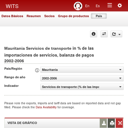
Togg
WITS
En
Es
Toggle
navig
Datos Básicos
Resumen
Socios
Grupo de productos
País
navigation
in % de las
Mauritania Servicios de transporte
importaciones de servicios, balanza de pagos
2002-2006
País/Región
Mauritania
Rango de año
2002-2006
Indicador
Servicios de transporte (% de las importaciones de servi
Please note the exports, imports and tariff data are based on reported data and not gap
filled. Please check the
Data Availability
for coverage.
VISTA DE GRÁFICO