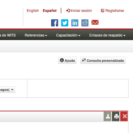
|
English
Español
Iniciar sesión
Registrarse
a de WITS
Referencias
Capacitación
Enlaces de respaldo
Ayuda
Consulta personalizada
pagos)