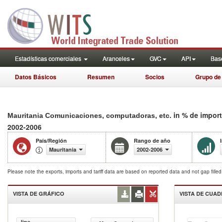
Estadísticas comerciales
Aranceles
GVC
API
Base
Datos Básicos
Resumen
Socios
Grupo de
in % de impor
Mauritania Comunicaciones, computadoras, etc.
2002-2006
País/Región
Rango de año
Mauritania
2002-2006
Please note the exports, imports and tariff data are based on reported data and not gap fille
VISTA DE GRÁFICO
VISTA DE CUA