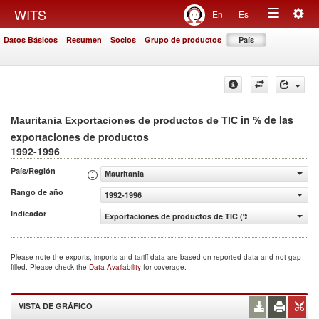
Togg
WITS
En
Es
Toggle
navig
Datos Básicos
Resumen
Socios
Grupo de productos
País
navigation
in % de las
Mauritania Exportaciones de productos de TIC
exportaciones de productos
1992-1996
País/Región
Mauritania
Rango de año
1992-1996
Indicador
Exportaciones de productos de TIC (% de las exportacio
Please note the exports, imports and tariff data are based on reported data and not gap
filled. Please check the
Data Availability
for coverage.
VISTA DE GRÁFICO