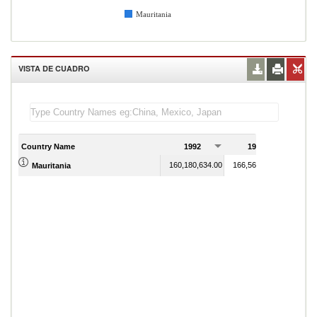
Mauritania
VISTA DE CUADRO
Country Name
1992
1993
1
160,180,634.00
166,564,804.00
Mauritania