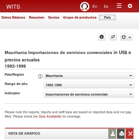
Togg
WITS
En
Es
Toggle
navig
Datos Básicos
Resumen
Socios
Grupo de productos
País
navigation
in US$ a
Mauritania Importaciones de servicios comerciales
precios actuales
1992-1996
País/Región
Mauritania
Rango de año
1992-1996
Indicador
Importaciones de servicios comerciales (US$ a precios ac
Please note the exports, imports and tariff data are based on reported data and not gap
filled. Please check the
Data Availability
for coverage.
VISTA DE GRÁFICO