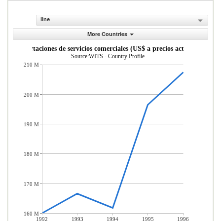
line
More Countries
Importaciones de servicios comerciales (US$ a precios actuales)
Source:WITS - Country Profile
210 M
200 M
190 M
180 M
170 M
160 M
1992
1993
1994
1995
1996