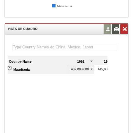
Mauritania
VISTA DE CUADRO
Country Name
1992
1993
1
407,000,000.00
445,000,000.00
Mauritania