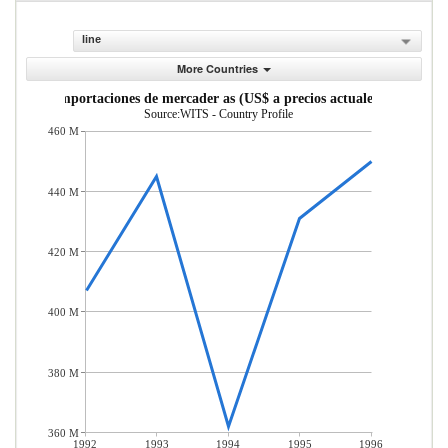
line
More Countries
Importaciones de mercader as (US$ a precios actuales)
Source:WITS - Country Profile
460 M
440 M
420 M
400 M
380 M
360 M
1992
1993
1994
1995
1996