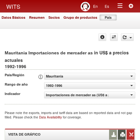
Togg
WITS
En
Es
Toggle
navig
Datos Básicos
Resumen
Socios
Grupo de productos
País
navigation
in US$ a precios
Mauritania Importaciones de mercader as
actuales
1992-1996
País/Región
Mauritania
Rango de año
1992-1996
Indicador
Importaciones de mercader as (US$ a precios actuales)
Please note the exports, imports and tariff data are based on reported data and not gap
filled. Please check the
Data Availability
for coverage.
VISTA DE GRÁFICO