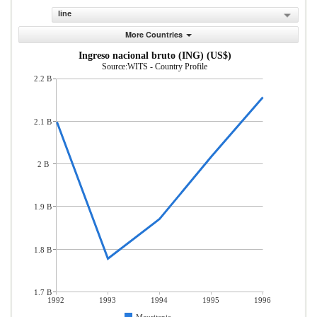
line
More Countries
Ingreso nacional bruto (ING) (US$)
Source:WITS - Country Profile
2.2 B
2.1 B
2 B
1.9 B
1.8 B
1.7 B
1992
1993
1994
1995
1996