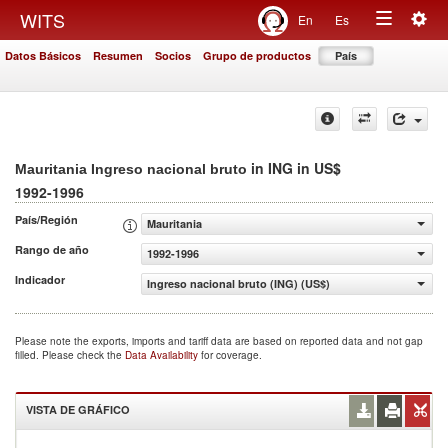
Togg
WITS
En
Es
Toggle
navig
Datos Básicos
Resumen
Socios
Grupo de productos
País
navigation
in ING in US$
Mauritania Ingreso nacional bruto
1992-1996
País/Región
Mauritania
Rango de año
1992-1996
Indicador
Ingreso nacional bruto (ING) (US$)
Please note the exports, imports and tariff data are based on reported data and not gap
filled. Please check the
Data Availability
for coverage.
VISTA DE GRÁFICO