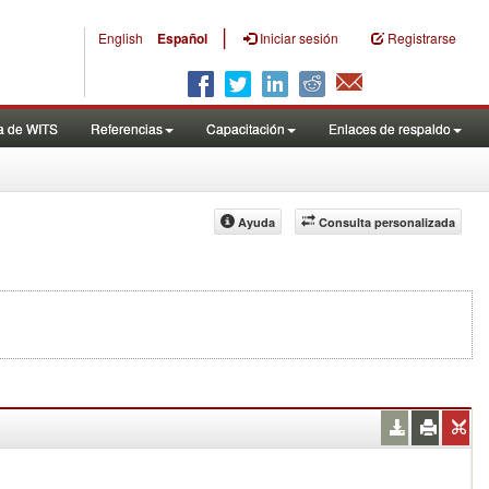
|
English
Español
Iniciar sesión
Registrarse
a de WITS
Referencias
Capacitación
Enlaces de respaldo
Ayuda
Consulta personalizada