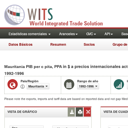
Estadísticas comerciales
Aranceles
GVC
API
Base
Datos Básicos
Resumen
Socios
Grupo de
in $ a precios internacionales ac
Mauritania PIB per c pita, PPA
1992-1996
País/Región
Rango de año
Mauritania
1992-1996
Please note the exports, imports and tariff data are based on reported data and not gap fille
VISTA DE GRÁFICO
VISTA DE CUA