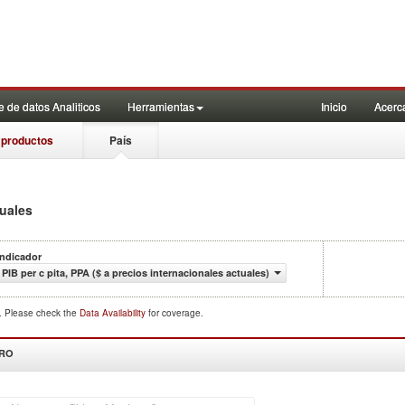
 de datos Analiticos
Herramientas
Inicio
Acerc
 productos
País
tuales
Indicador
PIB per c pita, PPA ($ a precios internacionales actuales)
d. Please check the
Data Availability
for coverage.
DRO