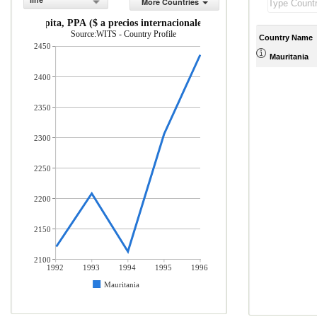
line
More Countries
PIB per c pita, PPA ($ a precios internacionales actuales)
Source:WITS - Country Profile
Country Name
2450
Mauritania
2400
2350
2300
2250
2200
2150
2100
1992
1993
1994
1995
1996
Mauritania