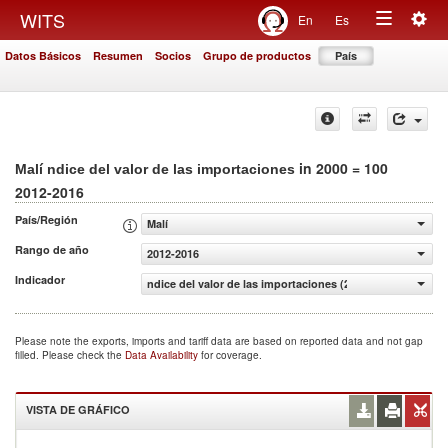
Togg
WITS
En
Es
Toggle
navig
Datos Básicos
Resumen
Socios
Grupo de productos
País
navigation
in 2000 = 100
Malí ndice del valor de las importaciones
2012-2016
País/Región
Malí
Rango de año
2012-2016
Indicador
ndice del valor de las importaciones (2000 = 100)
Please note the exports, imports and tariff data are based on reported data and not gap
filled. Please check the
Data Availability
for coverage.
VISTA DE GRÁFICO