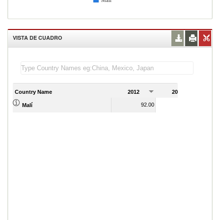
Malí
VISTA DE CUADRO
Country Name
2012
2013
2
92.00
100.00
Malí