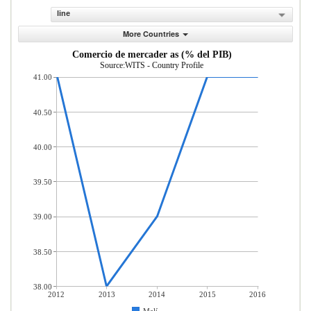
line
More Countries
Comercio de mercader as (% del PIB)
Source:WITS - Country Profile
41.00
40.50
40.00
39.50
39.00
38.50
38.00
2012
2013
2014
2015
2016