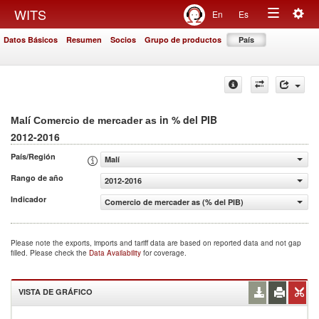
Togg
WITS
En
Es
Toggle
navig
Datos Básicos
Resumen
Socios
Grupo de productos
País
navigation
in % del PIB
Malí Comercio de mercader as
2012-2016
País/Región
Malí
Rango de año
2012-2016
Indicador
Comercio de mercader as (% del PIB)
Please note the exports, imports and tariff data are based on reported data and not gap
filled. Please check the
Data Availability
for coverage.
VISTA DE GRÁFICO