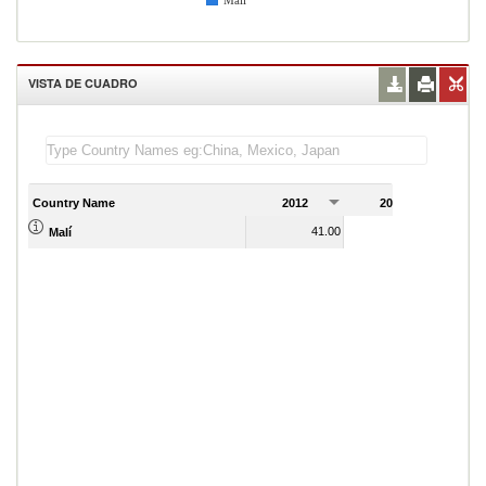
Malí
VISTA DE CUADRO
Country Name
2012
2013
2
41.00
38.00
Malí