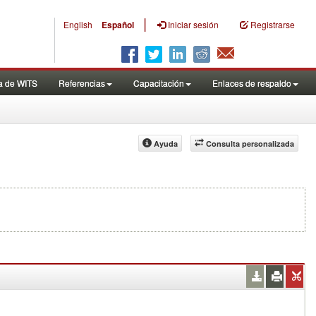
|
English
Español
Iniciar sesión
Registrarse
a de WITS
Referencias
Capacitación
Enlaces de respaldo
Ayuda
Consulta personalizada