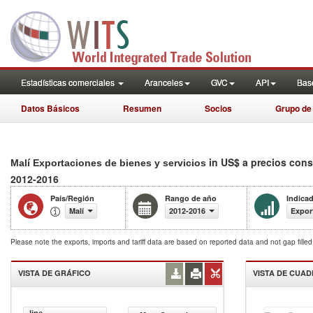
Estadísticas comerciales
Aranceles
GVC
API
Base
Datos Básicos
Resumen
Socios
Grupo de
in US$ a precios con
Malí Exportaciones de bienes y servicios
2012-2016
País/Región
Rango de año
Indica
Malí
2012-2016
Expor
Please note the exports, imports and tariff data are based on reported data and not gap fille
VISTA DE GRÁFICO
VISTA DE CUA