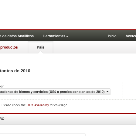
 de datos Analiticos
Herramientas
Inicio
Acerc
 productos
País
stantes de 2010
dor
taciones de bienes y servicios (US$ a precios constantes de 2010)
d. Please check the
Data Availability
for coverage.
DRO