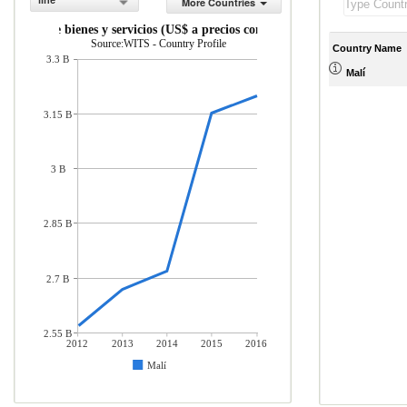
line
More Countries
taciones de bienes y servicios (US$ a precios constantes de 2010)
Source:WITS - Country Profile
Country Name
3.3 B
Malí
3.15 B
3 B
2.85 B
2.7 B
2.55 B
2012
2013
2014
2015
2016
Malí