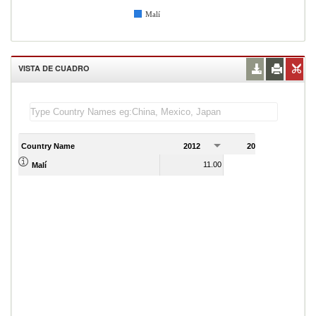
Malí
VISTA DE CUADRO
Country Name
2012
2013
2
11.00
9.00
Malí