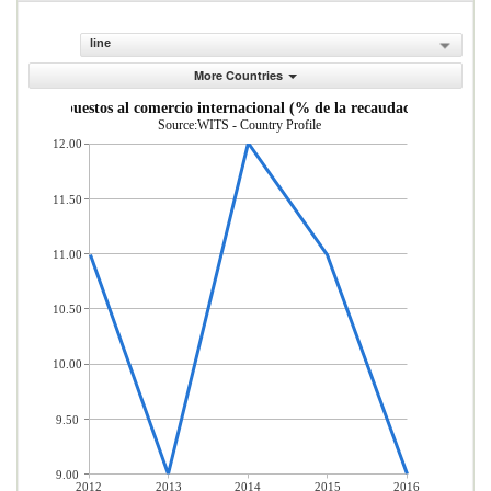
line
More Countries
Impuestos al comercio internacional (% de la recaudaci n)
Source:WITS - Country Profile
12.00
11.50
11.00
10.50
10.00
9.50
9.00
2012
2013
2014
2015
2016