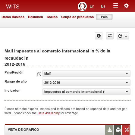
Togg
WITS
En
Es
Toggle
navig
Datos Básicos
Resumen
Socios
Grupo de productos
País
navigation
in % de la
Malí Impuestos al comercio internacional
recaudaci n
2012-2016
País/Región
Malí
Rango de año
2012-2016
Indicador
Impuestos al comercio internacional (% de la recaudaci n
Please note the exports, imports and tariff data are based on reported data and not gap
filled. Please check the
Data Availability
for coverage.
VISTA DE GRÁFICO