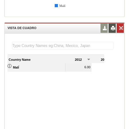
Malí
VISTA DE CUADRO
Country Name
2012
2013
2
6.00
7.00
Malí