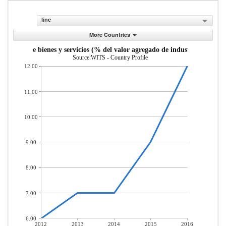
line
More Countries
estos sobre bienes y servicios (% del valor agregado de industria y servici
Source:WITS - Country Profile
12.00
11.00
10.00
9.00
8.00
7.00
6.00
2012
2013
2014
2015
2016