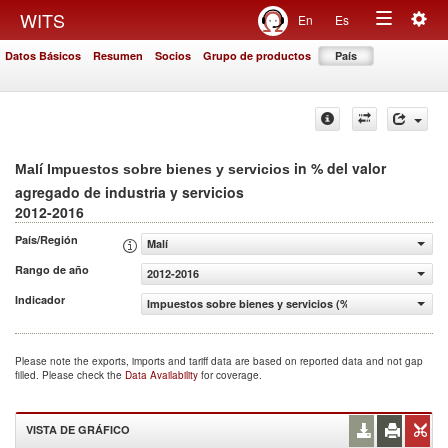
Togg
WITS
En
Es
Toggle
navig
Datos Básicos
Resumen
Socios
Grupo de productos
País
navigation
in % del valor
Malí Impuestos sobre bienes y servicios
agregado de industria y servicios
2012-2016
País/Región
Malí
Rango de año
2012-2016
Indicador
Impuestos sobre bienes y servicios (% del valor agregado 
Please note the exports, imports and tariff data are based on reported data and not gap
filled. Please check the
Data Availability
for coverage.
VISTA DE GRÁFICO