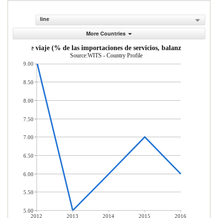
line
More Countries
Servicios de viaje (% de las importaciones de servicios, balanza de pagos)
Source:WITS - Country Profile
9.00
8.50
8.00
7.50
7.00
6.50
6.00
5.50
5.00
2012
2013
2014
2015
2016