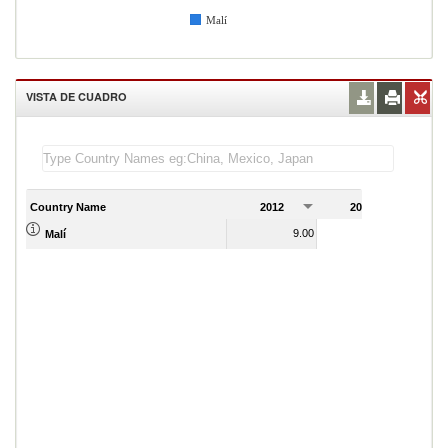
Malí
VISTA DE CUADRO
Country Name
2012
2013
2
9.00
5.00
Malí