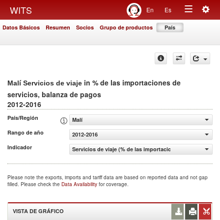
Togg
WITS
En
Es
Toggle
navig
Datos Básicos
Resumen
Socios
Grupo de productos
País
navigation
in % de las importaciones de
Malí Servicios de viaje
servicios, balanza de pagos
2012-2016
País/Región
Malí
Rango de año
2012-2016
Indicador
Servicios de viaje (% de las importaciones de servicios, 
Please note the exports, imports and tariff data are based on reported data and not gap
filled. Please check the
Data Availability
for coverage.
VISTA DE GRÁFICO