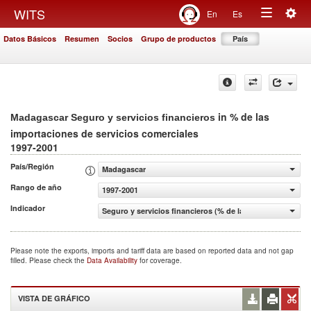
Togg
WITS
En
Es
Toggle
navig
Datos Básicos
Resumen
Socios
Grupo de productos
País
navigation
in % de las
Madagascar Seguro y servicios financieros
importaciones de servicios comerciales
1997-2001
País/Región
Madagascar
Rango de año
1997-2001
Indicador
Seguro y servicios financieros (% de las importaciones d
Please note the exports, imports and tariff data are based on reported data and not gap
filled. Please check the
Data Availability
for coverage.
VISTA DE GRÁFICO