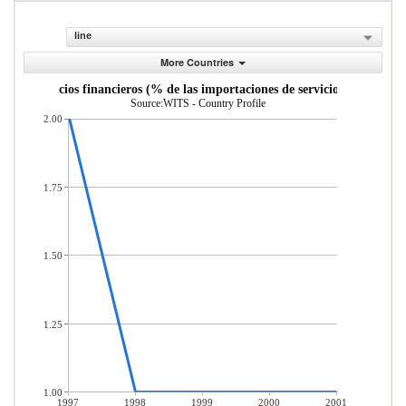
line
More Countries
uro y servicios financieros (% de las importaciones de servicios comerciale
Source:WITS - Country Profile
2.00
1.75
1.50
1.25
1.00
1997
1998
1999
2000
2001