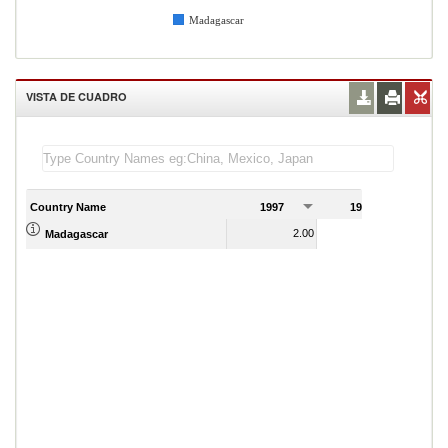
Madagascar
VISTA DE CUADRO
Country Name
1997
1998
1
2.00
1.00
Madagascar