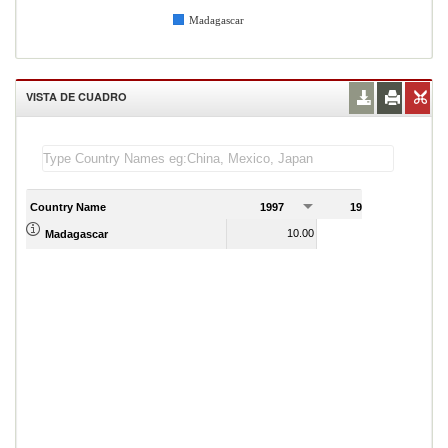
Madagascar
VISTA DE CUADRO
Country Name
1997
1998
1
10.00
14.00
Madagascar