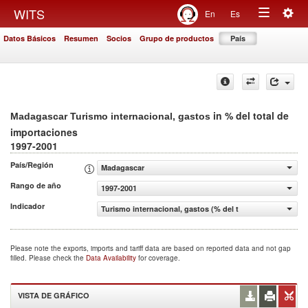
Togg
WITS
En
Es
Toggle
navig
Datos Básicos
Resumen
Socios
Grupo de productos
País
navigation
in % del total de
Madagascar Turismo internacional, gastos
importaciones
1997-2001
País/Región
Madagascar
Rango de año
1997-2001
Indicador
Turismo internacional, gastos (% del total de importacio
Please note the exports, imports and tariff data are based on reported data and not gap
filled. Please check the
Data Availability
for coverage.
VISTA DE GRÁFICO