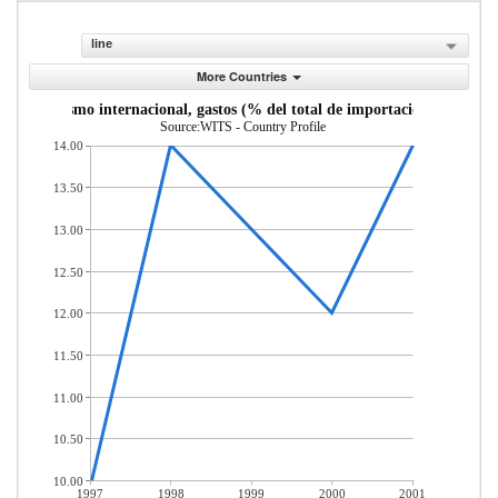
line
More Countries
Turismo internacional, gastos (% del total de importaciones)
Source:WITS - Country Profile
14.00
13.50
13.00
12.50
12.00
11.50
11.00
10.50
10.00
1997
1998
1999
2000
2001