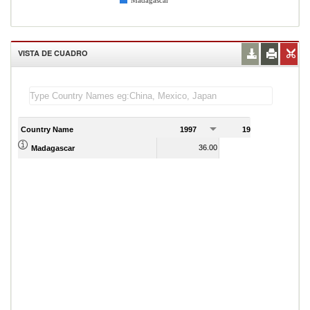
Madagascar
VISTA DE CUADRO
Country Name
1997
1998
1
36.00
37.00
Madagascar