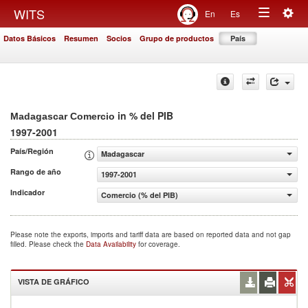
Togg
WITS
En
Es
Toggle
navig
Datos Básicos
Resumen
Socios
Grupo de productos
País
navigation
in % del PIB
Madagascar Comercio
1997-2001
País/Región
Madagascar
Rango de año
1997-2001
Indicador
Comercio (% del PIB)
Please note the exports, imports and tariff data are based on reported data and not gap
filled. Please check the
Data Availability
for coverage.
VISTA DE GRÁFICO