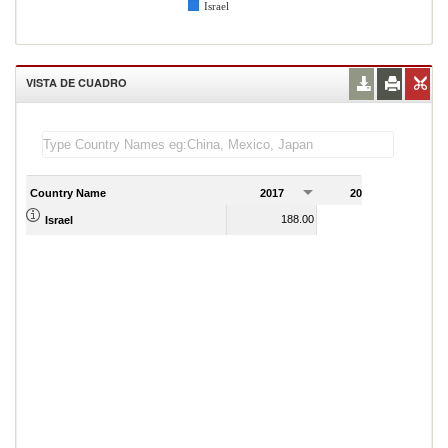
Israel
VISTA DE CUADRO
Country Name
2017
2018
2
188.00
136.00
Israel