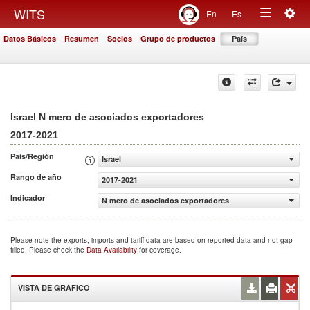
Togg
WITS
En
Es
Toggle
navig
Datos Básicos
Resumen
Socios
Grupo de productos
País
navigation
Israel N mero de asociados exportadores
2017-2021
País/Región
Israel
Rango de año
2017-2021
Indicador
N mero de asociados exportadores
Please note the exports, imports and tariff data are based on reported data and not gap
filled. Please check the
Data Availability
for coverage.
VISTA DE GRÁFICO