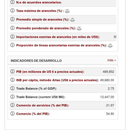
4
N.o de acuerdos arancelarios
:
212
Tasa máxima de aranceles (%)
:
3.23
Promedio simple de aranceles (%)
:
2.88
Promedio ponderado de aranceles (%)
:
55,766,059
Importaciones exentas de aranceles (en miles de US$)
:
61.11
Proporción de líneas arancelarias exentas de aranceles (%)
:
más »
INDICADORES DE DESARROLLO
489,852
PIB (en millones de US $ a precios actuales)
:
49,680.00
INB per cápita, método Atlas (US$ a precios actuales)
:
2.75
Trade Balance (% of GDP):
13,447.00
Trade Balance (current US$ Mil):
21.97
Comercio de servicios (% del PIB)
:
54.90
Comercio (% del PIB)
: