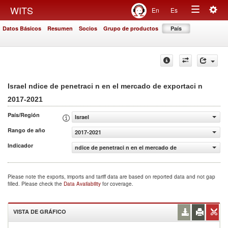
Togg
WITS
En
Es
Toggle
navig
Datos Básicos
Resumen
Socios
Grupo de productos
País
navigation
Israel ndice de penetraci n en el mercado de exportaci n
2017-2021
País/Región
Israel
Rango de año
2017-2021
Indicador
ndice de penetraci n en el mercado de exportaci n
Please note the exports, imports and tariff data are based on reported data and not gap
filled. Please check the
Data Availability
for coverage.
VISTA DE GRÁFICO