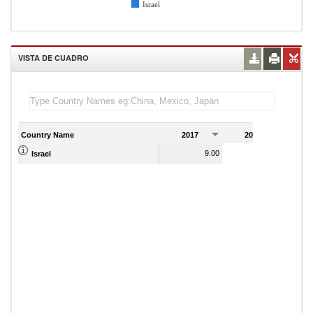
Israel
VISTA DE CUADRO
Country Name
2017
2018
2
9.00
9.00
Israel