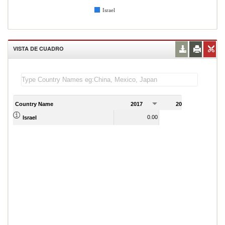
Israel
VISTA DE CUADRO
Country Name
2017
2018
2
0.00
0.00
Israel