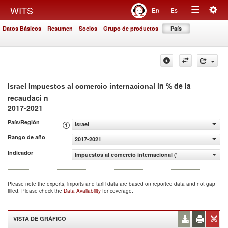
Togg
WITS
En
Es
Toggle
navig
Datos Básicos
Resumen
Socios
Grupo de productos
País
navigation
in % de la
Israel Impuestos al comercio internacional
recaudaci n
2017-2021
País/Región
Israel
Rango de año
2017-2021
Indicador
Impuestos al comercio internacional (% de la recaudaci n
Please note the exports, imports and tariff data are based on reported data and not gap
filled. Please check the
Data Availability
for coverage.
VISTA DE GRÁFICO