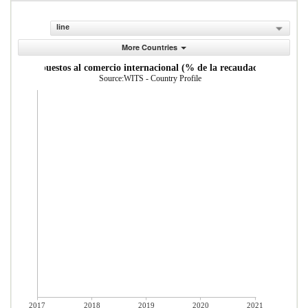
line
More Countries
Impuestos al comercio internacional (% de la recaudaci n)
Source:WITS - Country Profile
2017
2018
2019
2020
2021