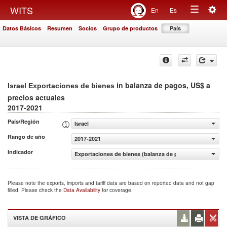
Togg
WITS
En
Es
Toggle
navig
Datos Básicos
Resumen
Socios
Grupo de productos
País
navigation
in balanza de pagos, US$ a
Israel Exportaciones de bienes
precios actuales
2017-2021
País/Región
Israel
Rango de año
2017-2021
Indicador
Exportaciones de bienes (balanza de pagos, US$ a precio
Please note the exports, imports and tariff data are based on reported data and not gap
filled. Please check the
Data Availability
for coverage.
VISTA DE GRÁFICO