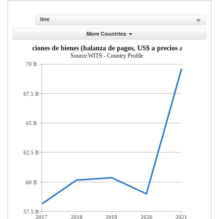
line
More Countries
Exportaciones de bienes (balanza de pagos, US$ a precios actuales)
Source:WITS - Country Profile
70 B
67.5 B
65 B
62.5 B
60 B
57.5 B
2017
2018
2019
2020
2021