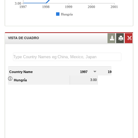
3.00
1997
1998
1999
2000
2001
Hungría
VISTA DE CUADRO
Country Name
1997
1998
1
3.00
3.00
Hungría