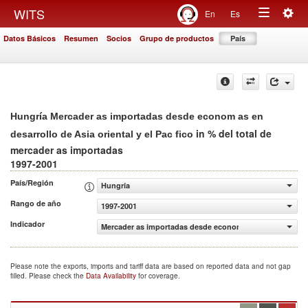
Togg
WITS
En
Es
Toggle
navig
Datos Básicos
Resumen
Socios
Grupo de productos
País
navigation
Hungría Mercader as importadas desde econom as en
in % del total de
desarrollo de Asia oriental y el Pac fico
mercader as importadas
1997-2001
País/Región
Hungría
Rango de año
1997-2001
Indicador
Mercader as importadas desde econom as en desarrollo de 
Please note the exports, imports and tariff data are based on reported data and not gap
filled. Please check the
Data Availability
for coverage.