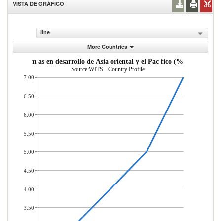
VISTA DE GRÁFICO
line
More Countries
sde econom as en desarrollo de Asia oriental y el Pac fico (% del total d
Source:WITS - Country Profile
7.00
6.50
6.00
5.50
5.00
4.50
4.00
3.50