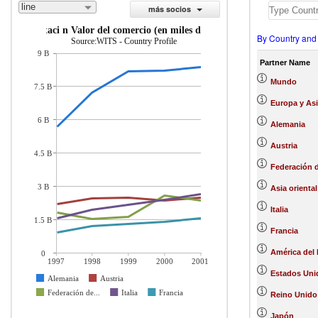
line
más socios
importaci n Valor del comercio (en miles de US$)
By Country and
Source:WITS - Country Profile
9 B
Partner Name
Mundo
7.5 B
Europa y Asi
6 B
Alemania
Austria
4.5 B
Federación 
3 B
Asia oriental
Italia
1.5 B
Francia
América del 
0
1997
1998
1999
2000
2001
Estados Uni
Alemania
Austria
Federación de...
Italia
Francia
Reino Unido
Japón