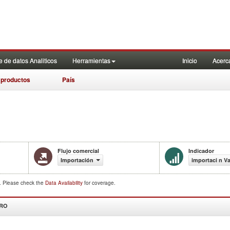
 de datos Analiticos
Herramientas
Inicio
Acerc
 productos
País
Flujo comercial
Indicador
Importación
importaci n Va
d. Please check the
Data Availability
for coverage.
DRO