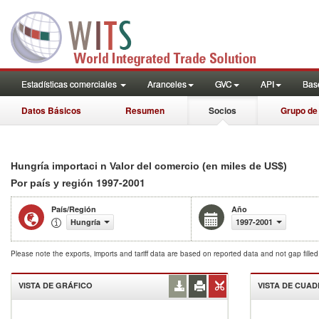
Estadísticas comerciales
Aranceles
GVC
API
Base
Datos Básicos
Resumen
Socios
Grupo de
Hungría importaci n Valor del comercio (en miles de US$)
1997-2001
Por país y región
País/Región
Año
Hungría
1997-2001
Please note the exports, imports and tariff data are based on reported data and not gap fille
VISTA DE GRÁFICO
VISTA DE CUA