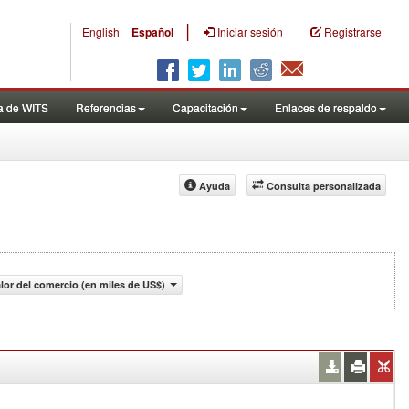
|
English
Español
Iniciar sesión
Registrarse
a de WITS
Referencias
Capacitación
Enlaces de respaldo
Ayuda
Consulta personalizada
lor del comercio (en miles de US$)