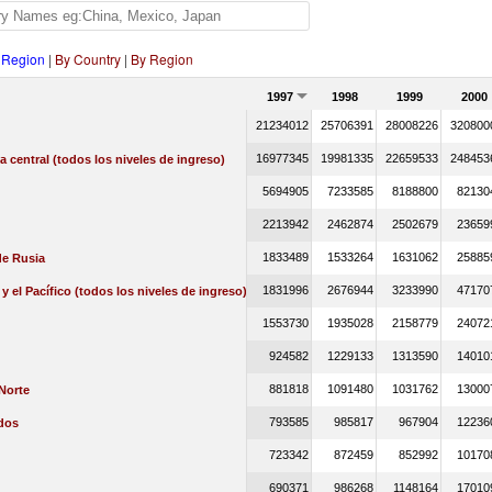
 Region
|
By Country
|
By Region
1997
1998
1999
2000
21234012
25706391
28008226
320800
16977345
19981335
22659533
248453
a central (todos los niveles de ingreso)
5694905
7233585
8188800
82130
2213942
2462874
2502679
23659
1833489
1533264
1631062
25885
de Rusia
1831996
2676944
3233990
47170
 y el Pacífico (todos los niveles de ingreso)
1553730
1935028
2158779
24072
924582
1229133
1313590
14010
881818
1091480
1031762
13000
Norte
793585
985817
967904
12236
dos
723342
872459
852992
10170
690371
986268
1148164
17010