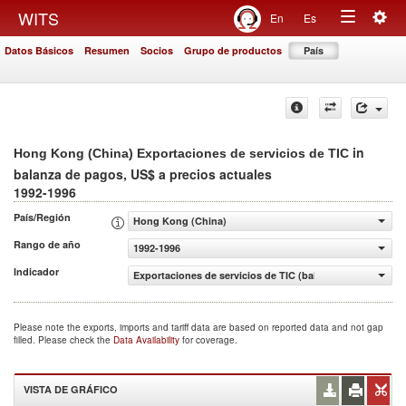
Togg
WITS
En
Es
Toggle
navig
Datos Básicos
Resumen
Socios
Grupo de productos
País
navigation
in
Hong Kong (China) Exportaciones de servicios de TIC
balanza de pagos, US$ a precios actuales
1992-1996
País/Región
Hong Kong (China)
Rango de año
1992-1996
Indicador
Exportaciones de servicios de TIC (balanza de pagos, US$
Please note the exports, imports and tariff data are based on reported data and not gap
filled. Please check the
Data Availability
for coverage.
VISTA DE GRÁFICO