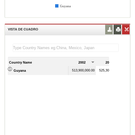
Guyana
VISTA DE CUADRO
Country Name
2002
2003
2
513,900,000.00
525,300,000.00
Guyana