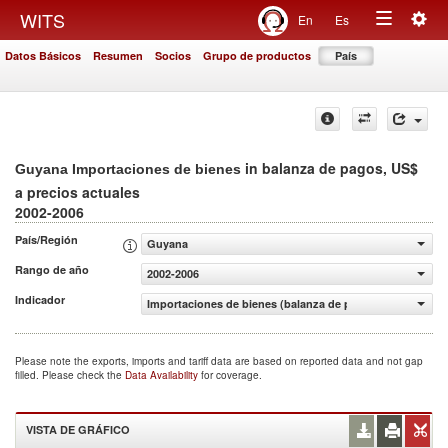
Togg
WITS
En
Es
Toggle
navig
Datos Básicos
Resumen
Socios
Grupo de productos
País
navigation
in balanza de pagos, US$
Guyana Importaciones de bienes
a precios actuales
2002-2006
País/Región
Guyana
Rango de año
2002-2006
Indicador
Importaciones de bienes (balanza de pagos, US$ a precio
Please note the exports, imports and tariff data are based on reported data and not gap
filled. Please check the
Data Availability
for coverage.
VISTA DE GRÁFICO