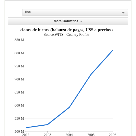
line
More Countries
Importaciones de bienes (balanza de pagos, US$ a precios actuales)
Source:WITS - Country Profile
850 M
800 M
750 M
700 M
650 M
600 M
550 M
500 M
2002
2003
2004
2005
2006