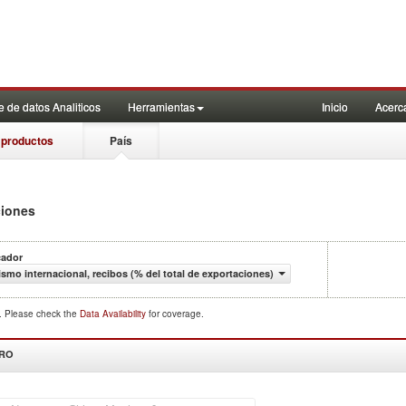
 de datos Analiticos
Herramientas
Inicio
Acerc
 productos
País
ciones
cador
ismo internacional, recibos (% del total de exportaciones)
d. Please check the
Data Availability
for coverage.
DRO