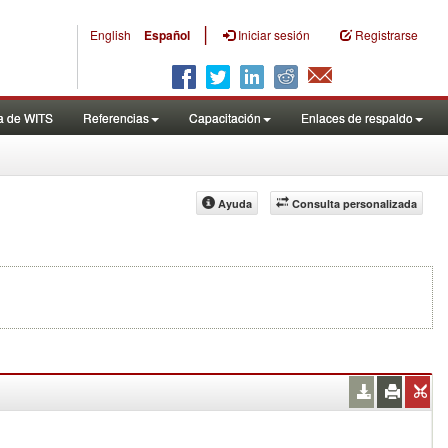
|
English
Español
Iniciar sesión
Registrarse
a de WITS
Referencias
Capacitación
Enlaces de respaldo
Ayuda
Consulta personalizada