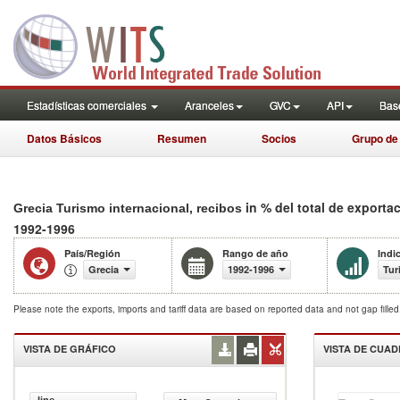
Estadísticas comerciales
Aranceles
GVC
API
Base
Datos Básicos
Resumen
Socios
Grupo de
in % del total de exporta
Grecia Turismo internacional, recibos
1992-1996
País/Región
Rango de año
Indi
Grecia
1992-1996
Tur
Please note the exports, imports and tariff data are based on reported data and not gap fille
VISTA DE GRÁFICO
VISTA DE CUA