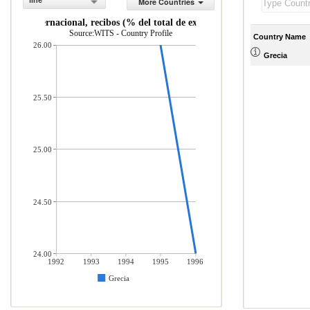
line
More Countries
urismo internacional, recibos (% del total de exportaciones)
Source:WITS - Country Profile
Country Name
26.00
Grecia
25.50
25.00
24.50
24.00
1992
1993
1994
1995
1996
Grecia