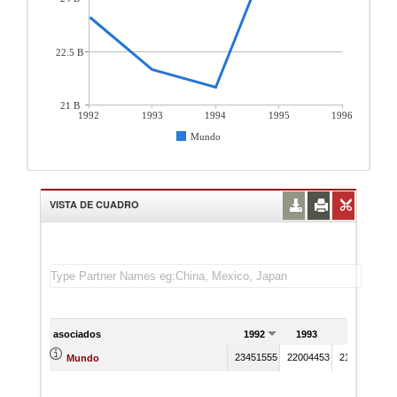
22.5 B
21 B
1992
1993
1994
1995
1996
Mundo
VISTA DE CUADRO
asociados
1992
1993
1994
23451555
22004453
21491556
2
Mundo