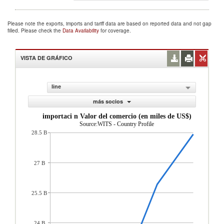
Please note the exports, imports and tariff data are based on reported data and not gap
filled. Please check the
Data Availability
for coverage.
VISTA DE GRÁFICO
line
más socios
importaci n Valor del comercio (en miles de US$)
Source:WITS - Country Profile
28.5 B
27 B
25.5 B
24 B