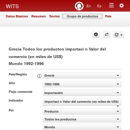
Togg
WITS
En
Es
Toggle
navig
Datos Básicos
Resumen
Socios
Grupo de productos
País
navigation
Grecia Todos los productos importaci n Valor del
comercio (en miles de US$)
1992-1996
Mundo
País/Región
Grecia
Año
1992-1996
Flujo comercial
Importación
Indicador
importaci n Valor del comercio (en miles de US$)
Por
Producto
Todos los productos
Mundo