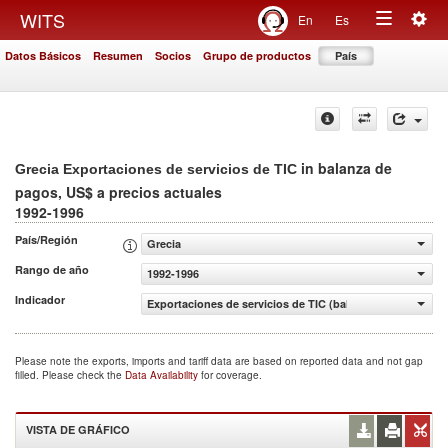
Togg
WITS
En
Es
Toggle
navig
Datos Básicos
Resumen
Socios
Grupo de productos
País
navigation
in balanza de
Grecia Exportaciones de servicios de TIC
pagos, US$ a precios actuales
1992-1996
País/Región
Grecia
Rango de año
1992-1996
Indicador
Exportaciones de servicios de TIC (balanza de pagos, US$
Please note the exports, imports and tariff data are based on reported data and not gap
filled. Please check the
Data Availability
for coverage.
VISTA DE GRÁFICO