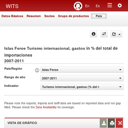
Togg
WITS
En
Es
Toggle
navig
Datos Básicos
Resumen
Socios
Grupo de productos
País
navigation
in % del total de
Islas Feroe Turismo internacional, gastos
importaciones
2007-2011
País/Región
Islas Feroe
Rango de año
2007-2011
Indicador
Turismo internacional, gastos (% del total de importacio
Please note the exports, imports and tariff data are based on reported data and not gap
filled. Please check the
Data Availability
for coverage.
VISTA DE GRÁFICO