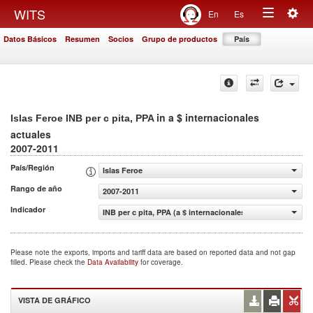
Togg
WITS
En
Es
Toggle
navig
Datos Básicos
Resumen
Socios
Grupo de productos
País
navigation
in a $ internacionales
Islas Feroe INB per c pita, PPA
actuales
2007-2011
País/Región
Islas Feroe
Rango de año
2007-2011
Indicador
INB per c pita, PPA (a $ internacionales actuales)
Please note the exports, imports and tariff data are based on reported data and not gap
filled. Please check the
Data Availability
for coverage.
VISTA DE GRÁFICO