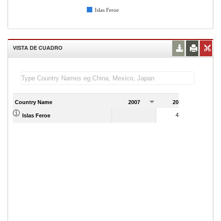
Islas Feroe
VISTA DE CUADRO
Country Name
2007
2008
2
41,420.00
Islas Feroe