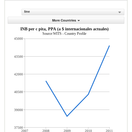
line
More Countries
INB per c pita, PPA (a $ internacionales actuales)
Source:WITS - Country Profile
45000
43500
42000
40500
39000
37500
2007
2008
2009
2010
2011