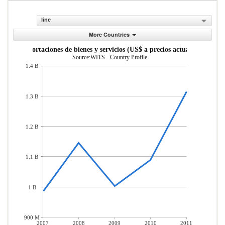
line
More Countries
Exportaciones de bienes y servicios (US$ a precios actuales)
Source:WITS - Country Profile
1.4 B
1.3 B
1.2 B
1.1 B
1 B
900 M
2007
2008
2009
2010
2011