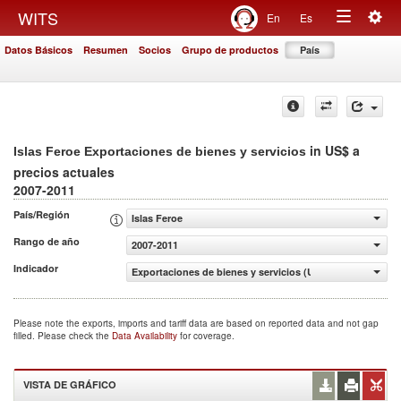
Togg
WITS
En
Es
Toggle
navig
Datos Básicos
Resumen
Socios
Grupo de productos
País
navigation
in US$ a
Islas Feroe Exportaciones de bienes y servicios
precios actuales
2007-2011
País/Región
Islas Feroe
Rango de año
2007-2011
Indicador
Exportaciones de bienes y servicios (US$ a precios actua
Please note the exports, imports and tariff data are based on reported data and not gap
filled. Please check the
Data Availability
for coverage.
VISTA DE GRÁFICO