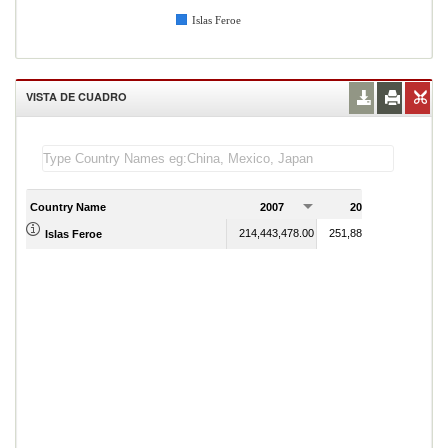
Islas Feroe
VISTA DE CUADRO
Country Name
2007
2008
2
214,443,478.00
251,881,064.00
Islas Feroe