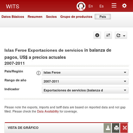
Togg
WITS
En
Es
Toggle
navig
Datos Básicos
Resumen
Socios
Grupo de productos
País
navigation
in balanza de
Islas Feroe Exportaciones de servicios
pagos, US$ a precios actuales
2007-2011
País/Región
Islas Feroe
Rango de año
2007-2011
Indicador
Exportaciones de servicios (balanza de pagos, US$ a pre
Please note the exports, imports and tariff data are based on reported data and not gap
filled. Please check the
Data Availability
for coverage.
VISTA DE GRÁFICO