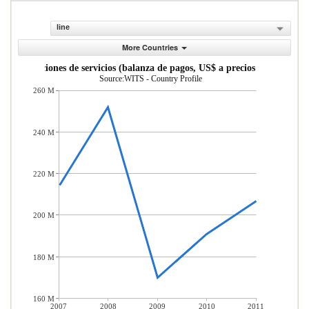
line
More Countries
Exportaciones de servicios (balanza de pagos, US$ a precios actuales)
Source:WITS - Country Profile
260 M
240 M
220 M
200 M
180 M
160 M
2007
2008
2009
2010
2011