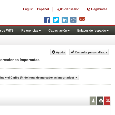
|
English
Español
Iniciar sesión
Registrarse
a de WITS
Referencias
Capacitación
Enlaces de respaldo
Ayuda
Consulta personalizada
 mercader as importadas
na y el Caribe (% del total de mercader as importadas)