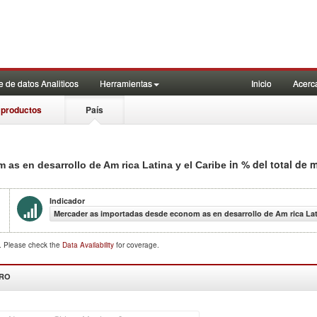
 de datos Analiticos
Herramientas
Inicio
Acerc
 productos
País
in % del total de
 as en desarrollo de Am rica Latina y el Caribe
Indicador
Mercader as importadas desde econom as en desarrollo de Am rica Lati
d. Please check the
Data Availability
for coverage.
DRO