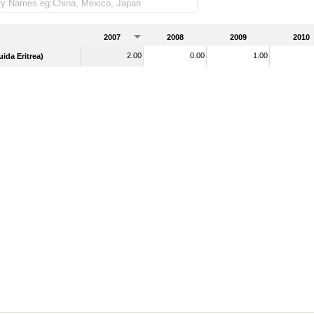
der as importadas)
2007
2008
2009
2010
2.00
0.00
1.00
uida Eritrea)