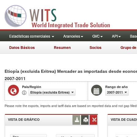
Estadísticas comerciales
Aranceles
GVC
API
Base
Datos Básicos
Resumen
Socios
Grupo de
Etiopía (excluida Eritrea) Mercader as importadas desde econom
2007-2011
País/Región
Rango de año
Etiopía (excluida Eritrea)
2007-2011
Please note the exports, imports and tariff data are based on reported data and not gap fille
VISTA DE GRÁFICO
VISTA DE CUA