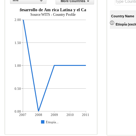
line
More Countries
om as en desarrollo de Am rica Latina y el Caribe (% del total de merca
Source:WITS - Country Profile
Country Name
2.00
Etiopía (excl
1.50
1.00
0.50
0.00
2007
2008
2009
2010
2011
Etiopía...