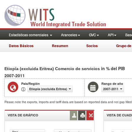
Estadísticas comerciales
Aranceles
GVC
API
Base
Datos Básicos
Resumen
Socios
Grupo de
in % del PIB
Etiopía (excluida Eritrea) Comercio de servicios
2007-2011
País/Región
Rango de año
Etiopía (excluida Eritrea)
2007-2011
Please note the exports, imports and tariff data are based on reported data and not gap fille
VISTA DE GRÁFICO
VISTA DE CUA