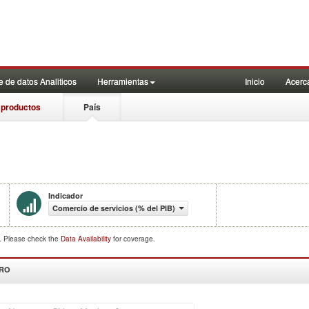
 de datos Analiticos
Herramientas
Inicio
Acerc
 productos
País
Indicador
Comercio de servicios (% del PIB)
d. Please check the
Data Availability
for coverage.
DRO