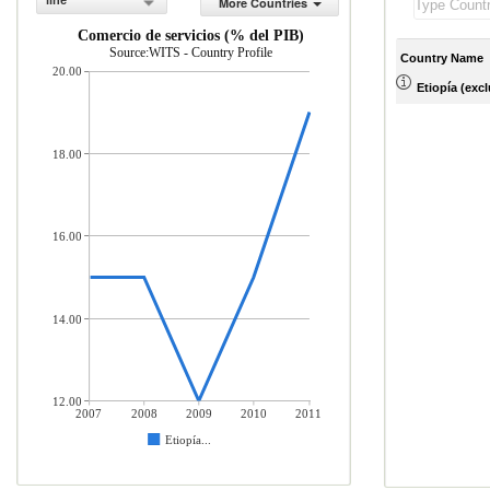
line
More Countries
Comercio de servicios (% del PIB)
Source:WITS - Country Profile
Country Name
20.00
Etiopía (excl
18.00
16.00
14.00
12.00
2007
2008
2009
2010
2011
Etiopía...