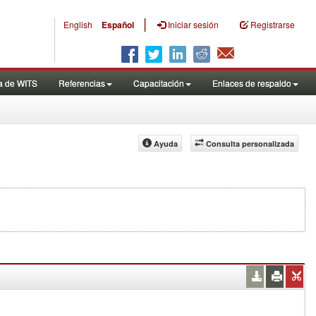
|
English
Español
Iniciar sesión
Registrarse
a de WITS
Referencias
Capacitación
Enlaces de respaldo
Ayuda
Consulta personalizada